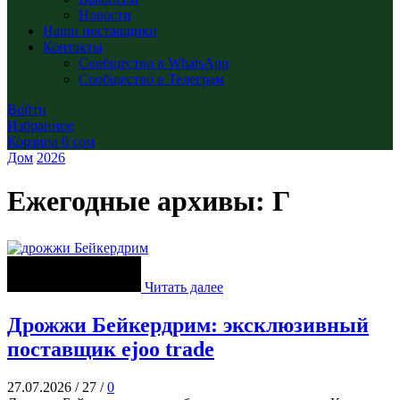
Новости
Наши поставщики
Контакты
Сообщество в WhatsApp
Сообщество в Телеграм
Войти
Избранное
Корзина
0
сом
Дом
2026
Ежегодные архивы: Г
Читать далее
Дрожжи Бейкердрим: эксклюзивный
поставщик ejoo trade
27.07.2026
/
27
/
0