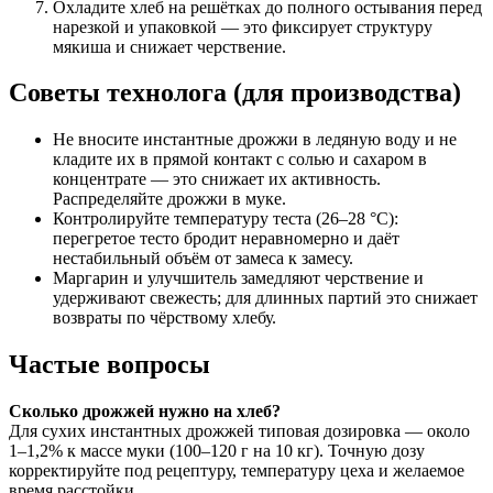
Охладите хлеб на решётках до полного остывания перед
нарезкой и упаковкой — это фиксирует структуру
мякиша и снижает черствение.
Советы технолога (для производства)
Не вносите инстантные дрожжи в ледяную воду и не
кладите их в прямой контакт с солью и сахаром в
концентрате — это снижает их активность.
Распределяйте дрожжи в муке.
Контролируйте температуру теста (26–28 °C):
перегретое тесто бродит неравномерно и даёт
нестабильный объём от замеса к замесу.
Маргарин и улучшитель замедляют черствение и
удерживают свежесть; для длинных партий это снижает
возвраты по чёрствому хлебу.
Частые вопросы
Сколько дрожжей нужно на хлеб?
Для сухих инстантных дрожжей типовая дозировка — около
1–1,2% к массе муки (100–120 г на 10 кг). Точную дозу
корректируйте под рецептуру, температуру цеха и желаемое
время расстойки.