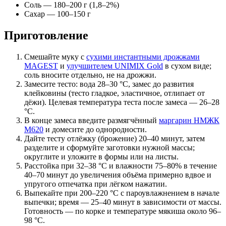
Соль — 180–200 г (1,8–2%)
Сахар — 100–150 г
Приготовление
Смешайте муку с
сухими инстантными дрожжами
MAGEST
и
улучшителем UNIMIX Gold
в сухом виде;
соль вносите отдельно, не на дрожжи.
Замесите тесто: вода 28–30 °C, замес до развития
клейковины (тесто гладкое, эластичное, отлипает от
дёжи). Целевая температура теста после замеса — 26–28
°C.
В конце замеса введите размягчённый
маргарин НМЖК
М620
и домесите до однородности.
Дайте тесту отлёжку (брожение) 20–40 минут, затем
разделите и сформуйте заготовки нужной массы;
округлите и уложите в формы или на листы.
Расстойка при 32–38 °C и влажности 75–80% в течение
40–70 минут до увеличения объёма примерно вдвое и
упругого отпечатка при лёгком нажатии.
Выпекайте при 200–220 °C с пароувлажнением в начале
выпечки; время — 25–40 минут в зависимости от массы.
Готовность — по корке и температуре мякиша около 96–
98 °C.