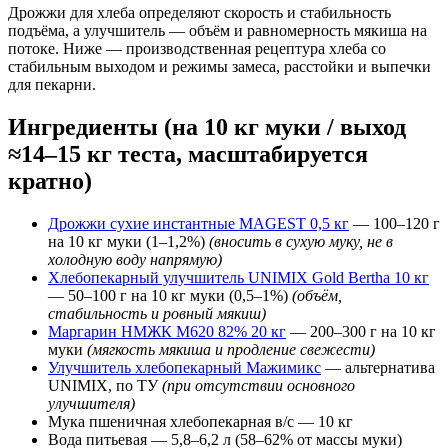
Дрожжи для хлеба определяют скорость и стабильность
подъёма, а улучшитель — объём и равномерность мякиша на
потоке. Ниже — производственная рецептура хлеба со
стабильным выходом и режимы замеса, расстойки и выпечки
для пекарни.
Ингредиенты (на 10 кг муки / выход
≈14–15 кг теста, масштабируется
кратно)
Дрожжи сухие инстантные MAGEST 0,5 кг
— 100–120 г
на 10 кг муки (1–1,2%)
(вносить в сухую муку, не в
холодную воду напрямую)
Хлебопекарный улучшитель UNIMIX Gold Bertha 10 кг
— 50–100 г на 10 кг муки (0,5–1%)
(объём,
стабильность и ровный мякиш)
Маргарин НМЖК М620 82% 20 кг
— 200–300 г на 10 кг
муки
(мягкость мякиша и продление свежести)
Улучшитель хлебопекарный Мажимикс
— альтернатива
UNIMIX, по ТУ
(при отсутствии основного
улучшителя)
Мука пшеничная хлебопекарная в/с — 10 кг
Вода питьевая — 5,8–6,2 л (58–62% от массы муки)