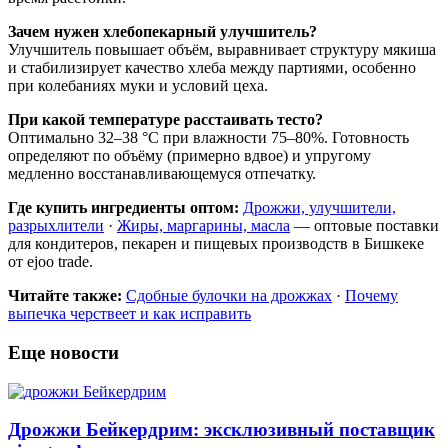
Зачем нужен хлебопекарный улучшитель?
Улучшитель повышает объём, выравнивает структуру мякиша
и стабилизирует качество хлеба между партиями, особенно
при колебаниях муки и условий цеха.
При какой температуре расстаивать тесто?
Оптимально 32–38 °C при влажности 75–80%. Готовность
определяют по объёму (примерно вдвое) и упругому
медленно восстанавливающемуся отпечатку.
Где купить ингредиенты оптом:
Дрожжи, улучшители,
разрыхлители
·
Жиры, маргарины, масла
— оптовые поставки
для кондитеров, пекарен и пищевых производств в Бишкеке
от ejoo trade.
Читайте также:
Сдобные булочки на дрожжах
·
Почему
выпечка черствеет и как исправить
Еще новости
Дрожжи Бейкердрим: эксклюзивный поставщик