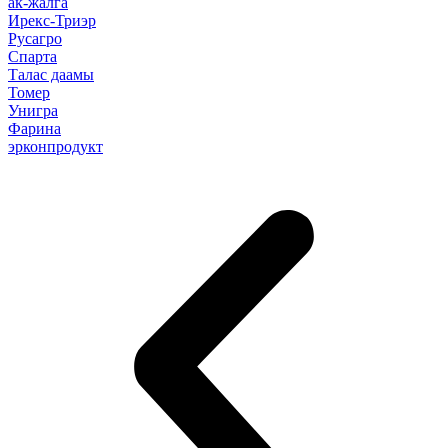
ак-жалга
Ирекс-Триэр
Русагро
Спарта
Талас даамы
Томер
Унигра
Фарина
эрконпродукт