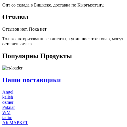
Опт со склада в Бишкеке, доставка по Кыргызстану.
Отзывы
Отзывов нет. Пока нет
Только авторизованные клиенты, купившие этот товар, могут
оставить отзыв.
Популярны
Продукты
Наши поставщики
Angel
kalleh
ozmer
Paknar
WM
tadim
АБ МАРКЕТ