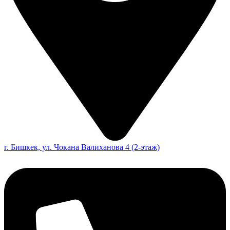
г. Бишкек, ул. Чокана Валиханова 4 (2-этаж)