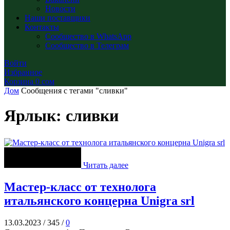
Новости
Наши поставщики
Контакты
Сообщество в WhatsApp
Сообщество в Телеграм
Войти
Избранное
Корзина
0
сом
Дом
Сообщения с тегами "сливки"
Ярлык: сливки
Читать далее
Мастер-класс от технолога
итальянского концерна Unigra srl
13.03.2023
/
345
/
0