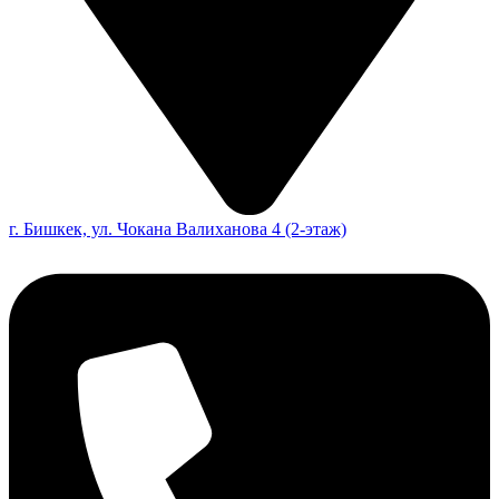
г. Бишкек, ул. Чокана Валиханова 4 (2-этаж)