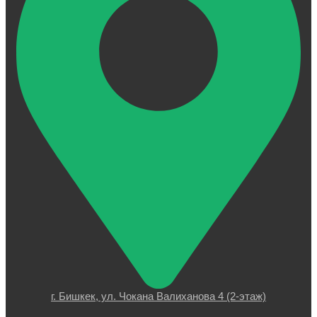
г. Бишкек, ул. Чокана Валиханова 4 (2-этаж)