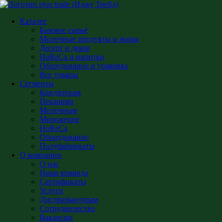
Главная
Все товары
Рожки для мороженного 150
Каталог
Рожки для мороженного 150
Базовое сырьё
Молочные продукты и жиры
Десерт и декор
HoReCa и напитки
Оборудование и упаковка
Рожки для мороженного 150
Все товары
Сегменты
Кондитерам
Вафельные изделия для подачи мороженого. Опт в Бишкеке.
Пекарням
Молочным
В наличии
Мороженое
HoReCa
Добавить в список желаний
Оборудование
Полуфабрикаты
Поделиться товаром
О компании
О нас
Наша команда
Сертификаты
Услуги
Дистрибьюторам
Сотрудничество
Вакансии