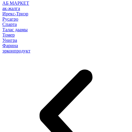
АБ МАРКЕТ
ак-жалга
Ирекс-Триэр
Русагро
Спарта
Талас даамы
Томер
Унигра
Фарина
эрконпродукт