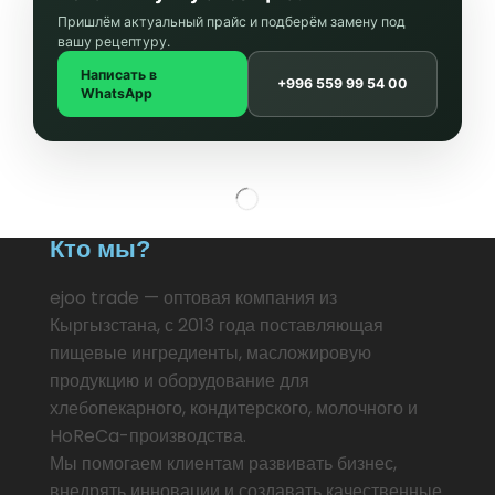
Пришлём актуальный прайс и подберём замену под
вашу рецептуру.
Написать в
+996 559 99 54 00
WhatsApp
Кто мы?
ejoo trade — оптовая компания из
Кыргызстана, с 2013 года поставляющая
пищевые ингредиенты, масложировую
продукцию и оборудование для
хлебопекарного, кондитерского, молочного и
HoReCa-производства.
Мы помогаем клиентам развивать бизнес,
внедрять инновации и создавать качественные