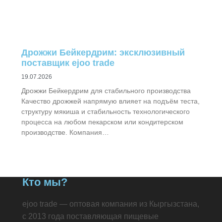
Дрожжи Бейкердрим: эксклюзивный
поставщик ejoo trade
19.07.2026
Дрожжи Бейкердрим для стабильного производства
Качество дрожжей напрямую влияет на подъём теста,
структуру мякиша и стабильность технологического
процесса на любом пекарском или кондитерском
производстве. Компания…
Кто мы?
ejoo trade — оптовая компания из Кыргызстана,
с 2013 года поставляющая пищевые