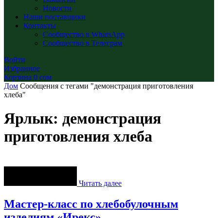
Новости
Наши поставщики
Контакты
Сообщество в WhatsApp
Сообщество в Телеграм
Войти
Избранное
Корзина
0
сом
Дом
Сообщения с тегами "демонстрация приготовления
хлеба"
Ярлык: демонстрация
приготовления хлеба
Читать далее
Мастер-класс по хлебобулочным
изделиям «Ирекс»