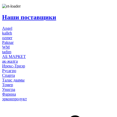
Наши поставщики
Angel
kalleh
ozmer
Paknar
WM
tadim
АБ МАРКЕТ
ак-жалга
Ирекс-Триэр
Русагро
Спарта
Талас даамы
Томер
Унигра
Фарина
эрконпродукт