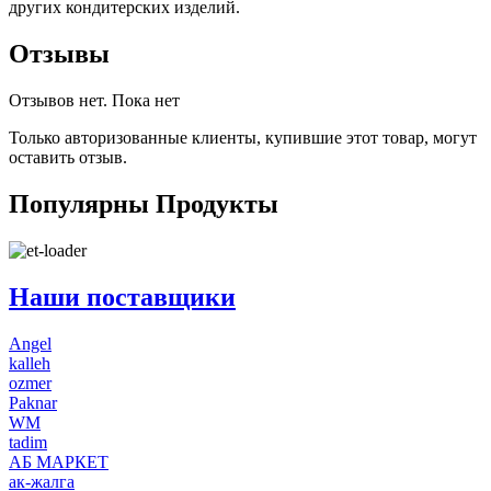
других кондитерских изделий.
Отзывы
Отзывов нет. Пока нет
Только авторизованные клиенты, купившие этот товар, могут
оставить отзыв.
Популярны
Продукты
Наши поставщики
Angel
kalleh
ozmer
Paknar
WM
tadim
АБ МАРКЕТ
ак-жалга