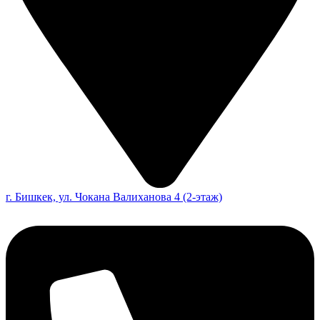
г. Бишкек, ул. Чокана Валиханова 4 (2-этаж)