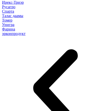
Ирекс-Триэр
Русагро
Спарта
Талас даамы
Томер
Унигра
Фарина
эрконпродукт