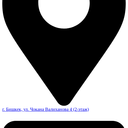
г. Бишкек, ул. Чокана Валиханова 4 (2-этаж)