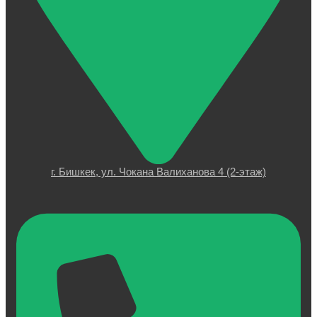
г. Бишкек, ул. Чокана Валиханова 4 (2-этаж)