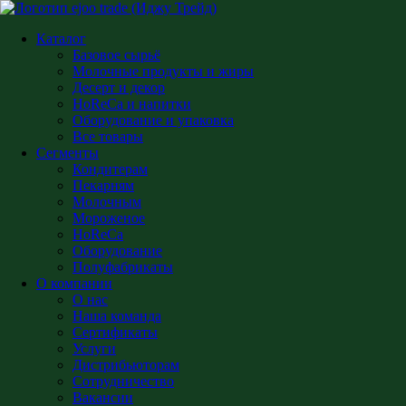
Главная
Десерт и декор
Сгущёнка, начинки, топпинги
Начинка фрукт. со вкусом Смородина 13кг ведро
Каталог
Базовое сырьё
Начинка фрукт. со вкусом Смородина
Молочные продукты и жиры
Десерт и декор
13кг ведро
HoReCa и напитки
Оборудование и упаковка
Все товары
Сегменты
Кондитерам
Начинка фрукт. со вкусом Смородина
Пекарням
13кг ведро
Молочным
Мороженое
HoReCa
Начинка/топпинг для кондитерских изделий и выпечки.
Оборудование
Фасовка 13 кг. Опт в Бишкеке.
Полуфабрикаты
О компании
О нас
В наличии
Наша команда
Добавить в список желаний
Сертификаты
Услуги
Дистрибьюторам
Поделиться товаром
Сотрудничество
Вакансии