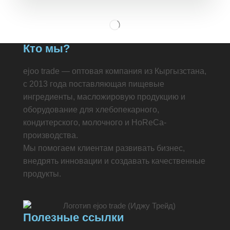
Кто мы?
ejoo trade — оптовая компания из Кыргызстана,
с 2013 года поставляющая пищевые
ингредиенты, масложировую продукцию и
оборудование для хлебопекарного,
кондитерского, молочного и HoReCa-
производства.
Мы помогаем клиентам развивать бизнес,
внедрять инновации и создавать качественные
продукты.
Полезные ссылки